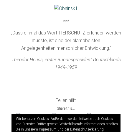
***
„Dass einmal das Wort TIERSCHUTZ erfunden werden
musste, ist eine der blamabelsten
Angelegenheiten menschlicher Entwicklung.“
Theodor Heuss, erster Bundespräsident Deutschlands
1949-1959
Teilen hilft:
Share this...
Wir benutzen Cookies. Außerdem werden teilweise auch Cookies
von Diensten Dritter gesetzt. Weiterführende Informationen erhalten
Sie in unserem Impressum und der
Datenschutzerklärung