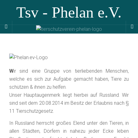
Tsv - Phelan e.V.
W
ir sind eine Gruppe von tierliebenden Menschen,
welche es sich zur Aufgabe gemacht haben, Tiere zu
schützen & ihnen zu helfen.
Unser Hauptaugenmerk liegt hierbei auf Russland. Wir
sind seit dem 20.08.2014 im Besitz der Erlaubnis nach §
11 Tierschutzgesetz.
In Russland herrscht großes Elend unter den Tieren, in
allen Städten, Dörfern in nahezu jeder Ecke leben