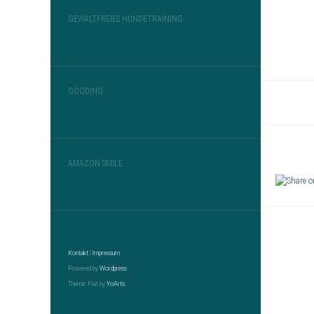
GEWALTFREIES HUNDETRAINING
GOODING
AMAZON SMILE
Kontakt
|
Impressum
Powered by
Wordpress
Theme: Flat by
YoArts.