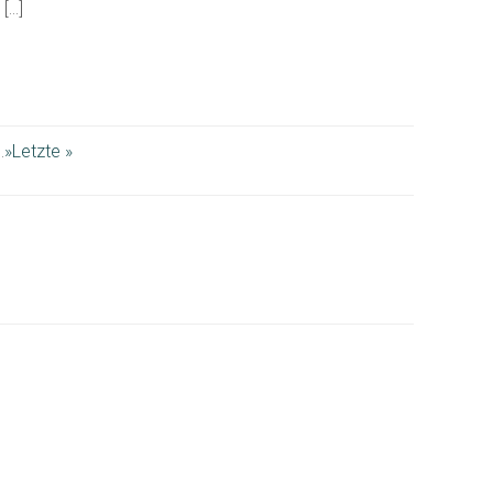
[…]
..
»
Letzte »