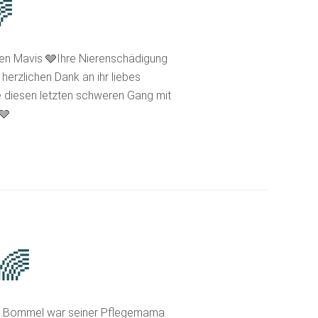

en Mavis 🩶Ihre Nierenschädigung
herzlichen Dank an ihr liebes
ie diesen letzten schweren Gang mit
🩶
🌈
gen.Bommel war seiner Pflegemama