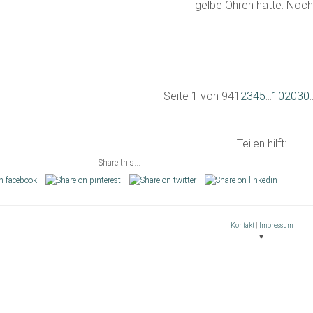
gelbe Ohren hatte. Noch 
Seite 1 von 94
1
2
3
4
5
...
10
20
30
.
Teilen hilft:
Share this...
Kontakt
|
Impressum
♥