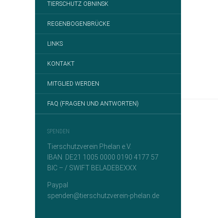
TIERSCHUTZ OBNINSK
REGENBOGENBRÜCKE
LINKS
KONTAKT
MITGLIED WERDEN
FAQ (FRAGEN UND ANTWORTEN)
SPENDEN
Tierschutzverein Phelan e.V.
IBAN DE21 1005 0000 0190 4177 57
BIC – / SWIFT BELADEBEXXX
Paypal
spenden@tierschutzverein-phelan.de