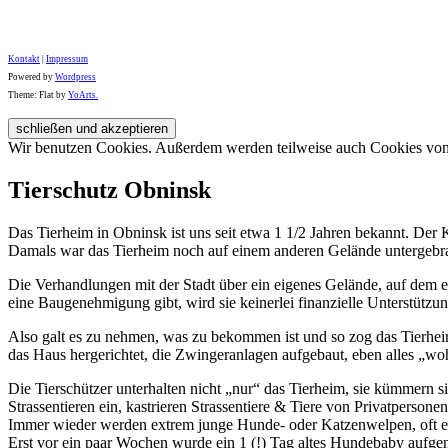
Kontakt
|
Impressum
Powered by
Wordpress
Theme: Flat by
YoArts.
Wir benutzen Cookies. Außerdem werden teilweise auch Cookies von D
Tierschutz Obninsk
Das Tierheim in Obninsk ist uns seit etwa 1 1/2 Jahren bekannt. Der
Damals war das Tierheim noch auf einem anderen Gelände untergebracht
Die Verhandlungen mit der Stadt über ein eigenes Gelände, auf dem e
eine Baugenehmigung gibt, wird sie keinerlei finanzielle Unterstützun
Also galt es zu nehmen, was zu bekommen ist und so zog das Tierhei
das Haus hergerichtet, die Zwingeranlagen aufgebaut, eben alles „w
Die Tierschützer unterhalten nicht „nur“ das Tierheim, sie kümmern s
Strassentieren ein, kastrieren Strassentiere & Tiere von Privatpersone
Immer wieder werden extrem junge Hunde- oder Katzenwelpen, oft erst
Erst vor ein paar Wochen wurde ein 1 (!) Tag altes Hundebaby aufge