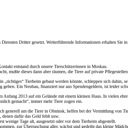
iensten Dritter gesetzt. Weiterführende Informationen erhalten Sie 
 Kontakt entstand durch unsere Tierschützerinnen in Moskau.
, mußte dieses dann aber räumen, die Tiere auf private Pflegestellen ve
in „richtiges“ Tierheim gebaut werden könnte, schleppen sich dahin, se
g geben. Ein Neubau, finanziert nur aus Spendengeldern, ist leider sch
m Anfang 2013 auf ein Gelände mit einem kleinen Haus. In vielen ehre
ohnlich gemacht“, immer mehr Tiere zogen ein.
ich generell um die Tiere in Obninsk, helfen bei der Vermittlung von T
n, denen dafür das Geld fehlt usw.
 wenige Tage alt, ausgesetzt oder vor dem Tierheim abgestellt.
nommen, zur Überraschung aller, wächst und gedeiht das kleine Mädche