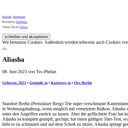
Kontakt
|
Impressum
Powered by
Wordpress
Theme: Flat by
YoArts.
Wir benutzen Cookies. Außerdem werden teilweise auch Cookies von D
←
Aliasha
08. Juni 2023 von Tsv-Phelan
Geboren: 2021
•
Geimpft: ja
•
Kastriert: ja
•
Ort: Berlin
Standort Berlin (Prenzlauer Berg): Die super verschmuste Katzendame Al
in Wohnungshaltung, wenn möglich mit vernetztem Balkon. Aliasha s
unter den Angriffen zurück zu lassen. Aber die geflüchtete Frau hat 
Aliasha ist komplett geimpft, gechipt, hat einen gültigen Titer-Test
liebt es zu schmusen und auf dem Schoß zu sitzen. Aliasha springt gern