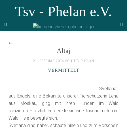
Tsv - Phelan e.V.
←
Altaj
21. FEBRUAR 2016 VON TSV-PHELAN
VERMITTELT
Svetlana
aus Engels, eine Bekannte unserer Tierschützerin Lena
aus Moskau, ging mit ihren Hunden im Wald
spazieren. Plötzlich entdeckte sie eine Tasche mitten im
Wald – sie bewegte sich.
Svetlana ging näher, schaute hinein und zum Vorschein