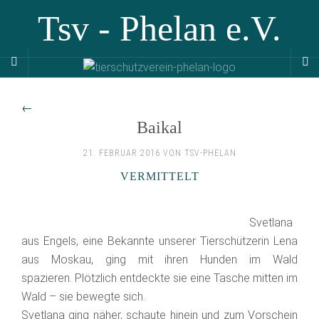
Tsv - Phelan e.V.
←
Baikal
21. FEBRUAR 2016 VON TSV-PHELAN
VERMITTELT
Svetlana
aus Engels, eine Bekannte unserer Tierschützerin Lena
aus Moskau, ging mit ihren Hunden im Wald
spazieren. Plötzlich entdeckte sie eine Tasche mitten im
Wald – sie bewegte sich.
Svetlana ging näher, schaute hinein und zum Vorschein