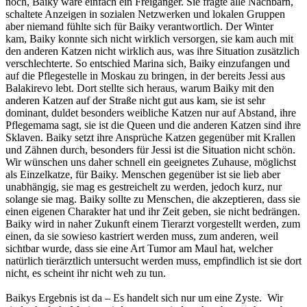
noch, Baiky wäre einfach ein Freigänger. Sie fragte alle Nachbarn,
schaltete Anzeigen in sozialen Netzwerken und lokalen Gruppen
aber niemand fühlte sich für Baiky verantwortlich. Der Winter
kam, Baiky konnte sich nicht wirklich versorgen, sie kam auch mit
den anderen Katzen nicht wirklich aus, was ihre Situation zusätzlich
verschlechterte. So entschied Marina sich, Baiky einzufangen und
auf die Pflegestelle in Moskau zu bringen, in der bereits Jessi aus
Balakirevo lebt. Dort stellte sich heraus, warum Baiky mit den
anderen Katzen auf der Straße nicht gut aus kam, sie ist sehr
dominant, duldet besonders weibliche Katzen nur auf Abstand, ihre
Pflegemama sagt, sie ist die Queen und die anderen Katzen sind ihre
Sklaven. Baiky setzt ihre Ansprüche Katzen gegenüber mit Krallen
und Zähnen durch, besonders für Jessi ist die Situation nicht schön.
Wir wünschen uns daher schnell ein geeignetes Zuhause, möglichst
als Einzelkatze, für Baiky. Menschen gegenüber ist sie lieb aber
unabhängig, sie mag es gestreichelt zu werden, jedoch kurz, nur
solange sie mag. Baiky sollte zu Menschen, die akzeptieren, dass sie
einen eigenen Charakter hat und ihr Zeit geben, sie nicht bedrängen.
Baiky wird in naher Zukunft einem Tierarzt vorgestellt werden, zum
einen, da sie sowieso kastriert werden muss, zum anderen, weil
sichtbar wurde, dass sie eine Art Tumor am Maul hat, welcher
natürlich tierärztlich untersucht werden muss, empfindlich ist sie dort
nicht, es scheint ihr nicht weh zu tun.
Baikys Ergebnis ist da – Es handelt sich nur um eine Zyste. Wir