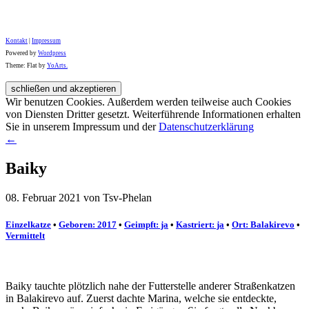
Kontakt
|
Impressum
Powered by
Wordpress
Theme: Flat by
YoArts.
Wir benutzen Cookies. Außerdem werden teilweise auch Cookies
von Diensten Dritter gesetzt. Weiterführende Informationen erhalten
Sie in unserem Impressum und der
Datenschutzerklärung
←
Baiky
08. Februar 2021 von Tsv-Phelan
Einzelkatze
•
Geboren: 2017
•
Geimpft: ja
•
Kastriert: ja
•
Ort: Balakirevo
•
Vermittelt
Baiky tauchte plötzlich nahe der Futterstelle anderer Straßenkatzen
in Balakirevo auf. Zuerst dachte Marina, welche sie entdeckte,