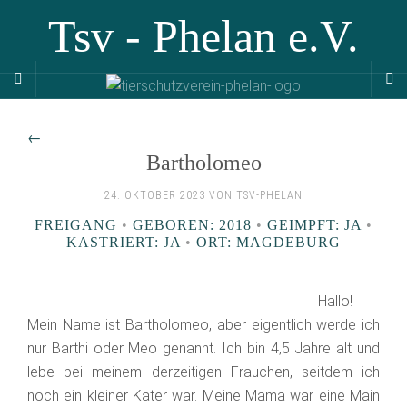
Tsv - Phelan e.V.
←
Bartholomeo
24. OKTOBER 2023 VON TSV-PHELAN
FREIGANG
•
GEBOREN: 2018
•
GEIMPFT: JA
•
KASTRIERT: JA
•
ORT: MAGDEBURG
Hallo!
Mein Name ist Bartholomeo, aber eigentlich werde ich
nur Barthi oder Meo genannt. Ich bin 4,5 Jahre alt und
lebe bei meinem derzeitigen Frauchen, seitdem ich
noch ein kleiner Kater war. Meine Mama war eine Main