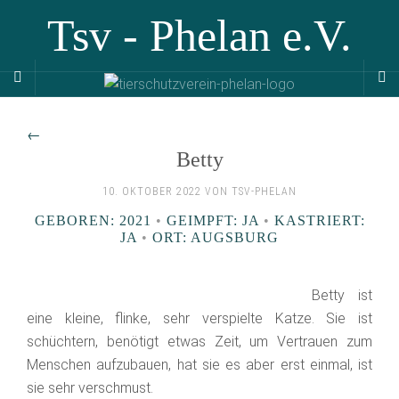
Tsv - Phelan e.V.
←
Betty
10. OKTOBER 2022 VON TSV-PHELAN
GEBOREN: 2021
•
GEIMPFT: JA
•
KASTRIERT:
JA
•
ORT: AUGSBURG
Betty ist
eine kleine, flinke, sehr verspielte Katze. Sie ist
schüchtern, benötigt etwas Zeit, um Vertrauen zum
Menschen aufzubauen, hat sie es aber erst einmal, ist
sie sehr verschmust.