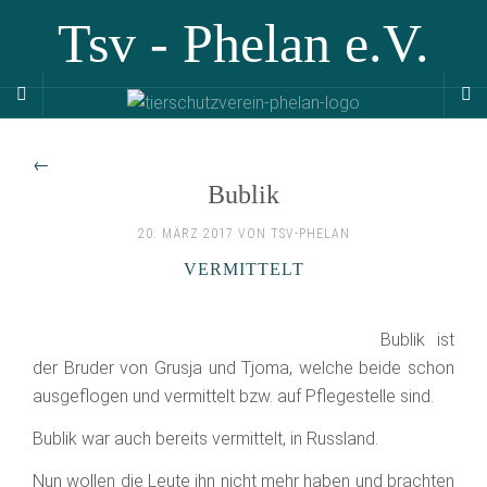
Tsv - Phelan e.V.
←
Bublik
20. MÄRZ 2017 VON TSV-PHELAN
VERMITTELT
Bublik ist
der Bruder von Grusja und Tjoma, welche beide schon
ausgeflogen und vermittelt bzw. auf Pflegestelle sind.
Bublik war auch bereits vermittelt, in Russland.
Nun wollen die Leute ihn nicht mehr haben und brachten