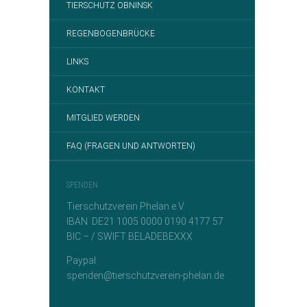
TIERSCHUTZ OBNINSK
REGENBOGENBRÜCKE
LINKS
KONTAKT
MITGLIED WERDEN
FAQ (FRAGEN UND ANTWORTEN)
SPENDEN
Tierschutzverein Phelan e.V.
IBAN DE21 1005 0000 0190 4177 57
BIC – / SWIFT BELADEBEXXX
Paypal
spenden@tierschutzverein-phelan.de