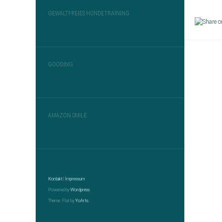
GEWALTFREIES HUNDETRAINING
GOODING
AMAZON SMILE
Kontakt
|
Impressum
Powered by
Wordpress
Theme: Flat by
YoArts.