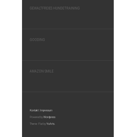
GEWALTFREIES HUNDETRAINING
GOODING
AMAZON SMILE
Kontakt
|
Impressum
Powered by
Wordpress
Theme: Flat by
YoArts.