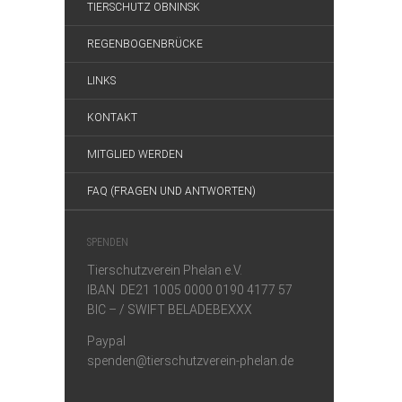
TIERSCHUTZ OBNINSK
REGENBOGENBRÜCKE
LINKS
KONTAKT
MITGLIED WERDEN
FAQ (FRAGEN UND ANTWORTEN)
SPENDEN
Tierschutzverein Phelan e.V.
IBAN DE21 1005 0000 0190 4177 57
BIC – / SWIFT BELADEBEXXX
Paypal
spenden@tierschutzverein-phelan.de