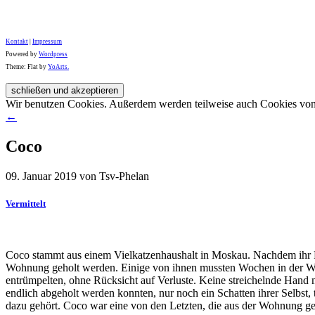
Kontakt
|
Impressum
Powered by
Wordpress
Theme: Flat by
YoArts.
Wir benutzen Cookies. Außerdem werden teilweise auch Cookies von D
←
Coco
09. Januar 2019 von Tsv-Phelan
Vermittelt
Coco stammt aus einem Vielkatzenhaushalt in Moskau. Nachdem ihr Fr
Wohnung geholt werden. Einige von ihnen mussten Wochen in der W
entrümpelten, ohne Rücksicht auf Verluste. Keine streichelnde Hand 
endlich abgeholt werden konnten, nur noch ein Schatten ihrer Selbst, t
dazu gehört. Coco war eine von den Letzten, die aus der Wohnung g