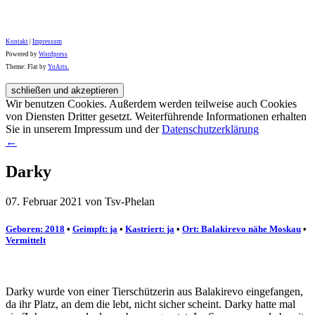
Kontakt
|
Impressum
Powered by
Wordpress
Theme: Flat by
YoArts.
Wir benutzen Cookies. Außerdem werden teilweise auch Cookies
von Diensten Dritter gesetzt. Weiterführende Informationen erhalten
Sie in unserem Impressum und der
Datenschutzerklärung
←
Darky
07. Februar 2021 von Tsv-Phelan
Geboren: 2018
•
Geimpft: ja
•
Kastriert: ja
•
Ort: Balakirevo nähe Moskau
•
Vermittelt
Darky wurde von einer Tierschützerin aus Balakirevo eingefangen,
da ihr Platz, an dem die lebt, nicht sicher scheint. Darky hatte mal