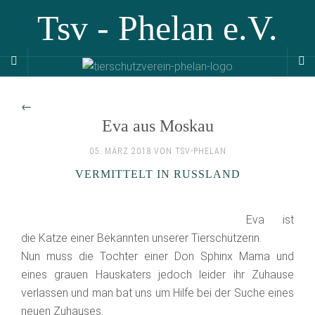
Tsv - Phelan e.V.
←
Eva aus Moskau
05. MÄRZ 2018 VON TSV-PHELAN
VERMITTELT IN RUSSLAND
Eva ist
die Katze einer Bekannten unserer Tierschützerin.
Nun muss die Tochter einer Don Sphinx Mama und
eines grauen Hauskaters jedoch leider ihr Zuhause
verlassen und man bat uns um Hilfe bei der Suche eines
neuen Zuhauses.