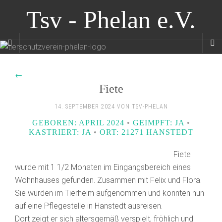
Tsv - Phelan e.V.
←
Fiete
14. SEPTEMBER 2024 VON TSV-PHELAN
GEBOREN: APRIL 2024
•
GEIMPFT: JA
•
KASTRIERT: JA
•
ORT: 21271 HANSTEDT
Fiete
wurde mit 1 1/2 Monaten im Eingangsbereich eines
Wohnhauses gefunden. Zusammen mit Felix und Flora.
Sie wurden im Tierheim aufgenommen und konnten nun
auf eine Pflegestelle in Hanstedt ausreisen.
Dort zeigt er sich altersgemäß verspielt, fröhlich und