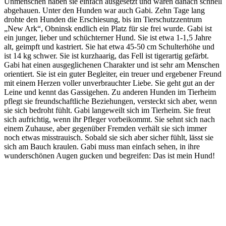
Unmenschen haben sie einfach ausgesetzt und waren danach schnell
abgehauen. Unter den Hunden war auch Gabi. Zehn Tage lang
drohte den Hunden die Erschiesung, bis im Tierschutzzentrum
„New Ark“, Obninsk endlich ein Platz für sie frei wurde. Gabi ist
ein junger, lieber und schüchterner Hund. Sie ist etwa 1-1,5 Jahre
alt, geimpft und kastriert. Sie hat etwa 45-50 cm Schulterhöhe und
ist 14 kg schwer. Sie ist kurzhaarig, das Fell ist tigerartig gefärbt.
Gabi hat einen ausgeglichenen Charakter und ist sehr am Menschen
orientiert. Sie ist ein guter Begleiter, ein treuer und ergebener Freund
mit einem Herzen voller unverbrauchter Liebe. Sie geht gut an der
Leine und kennt das Gassigehen. Zu anderen Hunden im Tierheim
pflegt sie freundschaftliche Beziehungen, versteckt sich aber, wenn
sie sich bedroht fühlt. Gabi langeweilt sich im Tierheim. Sie freut
sich aufrichtig, wenn ihr Pfleger vorbeikommt. Sie sehnt sich nach
einem Zuhause, aber gegenüber Fremden verhält sie sich immer
noch etwas misstrauisch. Sobald sie sich aber sicher fühlt, lässt sie
sich am Bauch kraulen. Gabi muss man einfach sehen, in ihre
wunderschönen Augen gucken und begreifen: Das ist mein Hund!