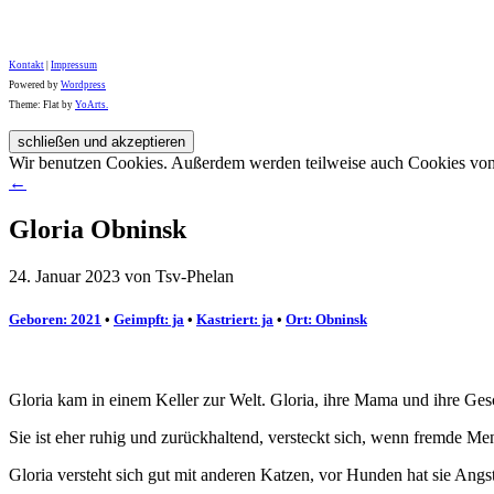
Kontakt
|
Impressum
Powered by
Wordpress
Theme: Flat by
YoArts.
Wir benutzen Cookies. Außerdem werden teilweise auch Cookies von D
←
Gloria Obninsk
24. Januar 2023 von Tsv-Phelan
Geboren: 2021
•
Geimpft: ja
•
Kastriert: ja
•
Ort: Obninsk
Gloria kam in einem Keller zur Welt. Gloria, ihre Mama und ihre Ges
Sie ist eher ruhig und zurückhaltend, versteckt sich, wenn fremde M
Gloria versteht sich gut mit anderen Katzen, vor Hunden hat sie Angst