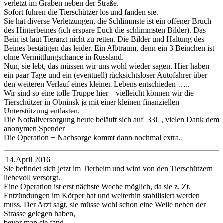
verletzt im Graben neben der Straße.
Sofort fuhren die Tierschützer los und fanden sie.
Sie hat diverse Verletzungen, die Schlimmste ist ein offener Bruch
des Hinterbeines (ich erspare Euch die schlimmsten Bilder). Das
Bein ist laut Tierarzt nicht zu retten. Die Bilder und Haltung des
Beines bestätigen das leider. Ein Albtraum, denn ein 3 Beinchen ist
ohne Vermittlungschance in Russland.
Nun, sie lebt, das müssen wir uns wohl wieder sagen. Hier haben
ein paar Tage und ein (eventuell) rücksichtsloser Autofahrer über
den weiteren Verlauf eines kleinen Lebens entschieden …..
Wir sind so eine tolle Truppe hier – vielleicht können wir die
Tierschützer in Obninsk ja mit einer kleinen finanziellen
Unterstützung entlasten.
Die Notfallversorgung heute beläuft sich auf 33€ , vielen Dank dem
anonymen Spender
Die Operation + Nachsorge kommt dann nochmal extra.
14.April 2016
Sie befindet sich jetzt im Tierheim und wird von den Tierschützern
liebevoll versorgt.
Eine Operation ist erst nächste Woche möglich, da sie z. Zt.
Entzündungen im Körper hat und weiterhin stabilisiert werden
muss. Der Arzt sagt, sie müsse wohl schon eine Weile neben der
Strasse gelegen haben,
bevor man sie fand