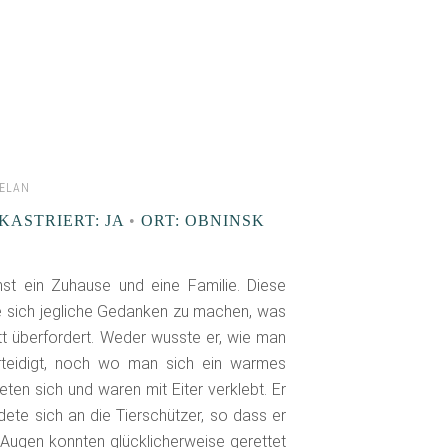
HELAN
KASTRIERT: JA
•
ORT: OBNINSK
st ein Zuhause und eine Familie. Diese
e sich jegliche Gedanken zu machen, was
tt überfordert. Weder wusste er, wie man
rteidigt, noch wo man sich ein warmes
ten sich und waren mit Eiter verklebt. Er
dete sich an die Tierschützer, so dass er
 Augen konnten glücklicherweise gerettet