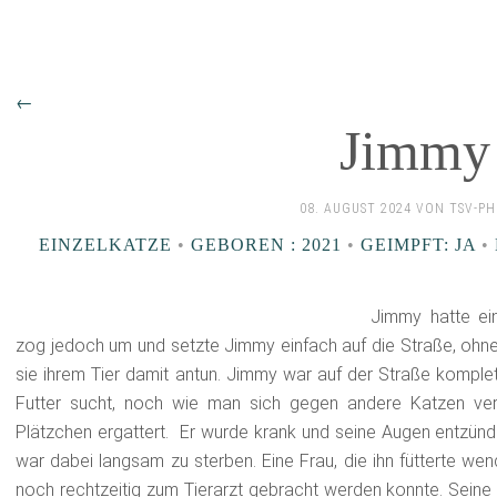
←
Jimmy
08. AUGUST 2024 VON TSV-P
EINZELKATZE
•
GEBOREN : 2021
•
GEIMPFT: JA
•
Jimmy hatte ein
zog jedoch um und setzte Jimmy einfach auf die Straße, ohn
sie ihrem Tier damit antun. Jimmy war auf der Straße komple
Futter sucht, noch wie man sich gegen andere Katzen ve
Plätzchen ergattert. Er wurde krank und seine Augen entzünde
war dabei langsam zu sterben. Eine Frau, die ihn fütterte wen
noch rechtzeitig zum Tierarzt gebracht werden konnte. Seine