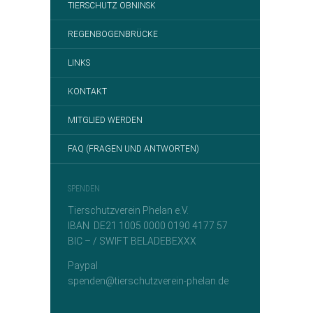
TIERSCHUTZ OBNINSK
REGENBOGENBRÜCKE
LINKS
KONTAKT
MITGLIED WERDEN
FAQ (FRAGEN UND ANTWORTEN)
SPENDEN
Tierschutzverein Phelan e.V.
IBAN DE21 1005 0000 0190 4177 57
BIC – / SWIFT BELADEBEXXX
Paypal
spenden@tierschutzverein-phelan.de