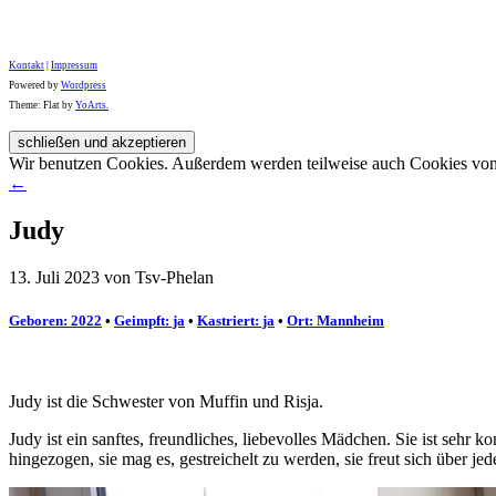
Kontakt
|
Impressum
Powered by
Wordpress
Theme: Flat by
YoArts.
Wir benutzen Cookies. Außerdem werden teilweise auch Cookies von D
←
Judy
13. Juli 2023 von Tsv-Phelan
Geboren: 2022
•
Geimpft: ja
•
Kastriert: ja
•
Ort: Mannheim
Judy ist die Schwester von Muffin und Risja.
Judy ist ein sanftes, freundliches, liebevolles Mädchen. Sie ist sehr ko
hingezogen, sie mag es, gestreichelt zu werden, sie freut sich über j