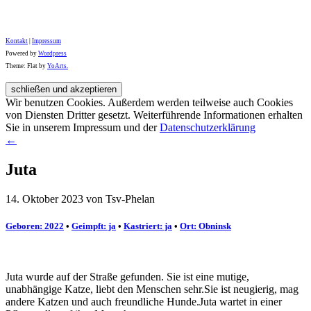
Kontakt
|
Impressum
Powered by
Wordpress
Theme: Flat by
YoArts.
Wir benutzen Cookies. Außerdem werden teilweise auch Cookies
von Diensten Dritter gesetzt. Weiterführende Informationen erhalten
Sie in unserem Impressum und der
Datenschutzerklärung
←
Juta
14. Oktober 2023 von Tsv-Phelan
Geboren: 2022
•
Geimpft: ja
•
Kastriert: ja
•
Ort: Obninsk
Juta wurde auf der Straße gefunden. Sie ist eine mutige,
unabhängige Katze, liebt den Menschen sehr.Sie ist neugierig, mag
andere Katzen und auch freundliche Hunde.Juta wartet in einer