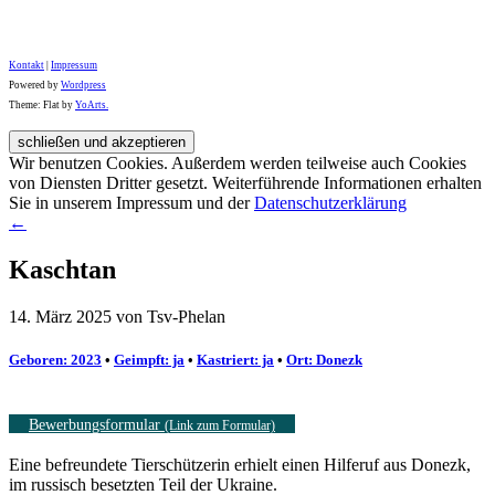
Kontakt
|
Impressum
Powered by
Wordpress
Theme: Flat by
YoArts.
Wir benutzen Cookies. Außerdem werden teilweise auch Cookies
von Diensten Dritter gesetzt. Weiterführende Informationen erhalten
Sie in unserem Impressum und der
Datenschutzerklärung
←
Kaschtan
14. März 2025 von Tsv-Phelan
Geboren: 2023
•
Geimpft: ja
•
Kastriert: ja
•
Ort: Donezk
Bewerbungsformular
(Link zum Formular)
Eine befreundete Tierschützerin erhielt einen Hilferuf aus Donezk,
im russisch besetzten Teil der Ukraine.