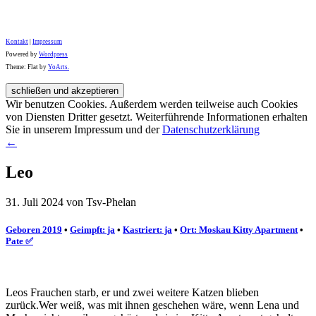
Kontakt
|
Impressum
Powered by
Wordpress
Theme: Flat by
YoArts.
Wir benutzen Cookies. Außerdem werden teilweise auch Cookies
von Diensten Dritter gesetzt. Weiterführende Informationen erhalten
Sie in unserem Impressum und der
Datenschutzerklärung
←
Leo
31. Juli 2024 von Tsv-Phelan
Geboren 2019
•
Geimpft: ja
•
Kastriert: ja
•
Ort: Moskau Kitty Apartment
•
Pate ✅️
Leos Frauchen starb, er und zwei weitere Katzen blieben
zurück.Wer weiß, was mit ihnen geschehen wäre, wenn Lena und