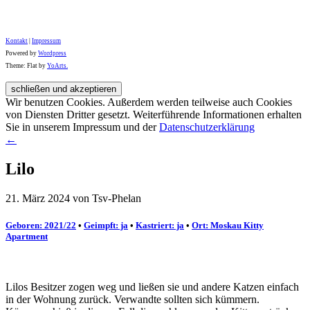
Kontakt
|
Impressum
Powered by
Wordpress
Theme: Flat by
YoArts.
Wir benutzen Cookies. Außerdem werden teilweise auch Cookies
von Diensten Dritter gesetzt. Weiterführende Informationen erhalten
Sie in unserem Impressum und der
Datenschutzerklärung
←
Lilo
21. März 2024 von Tsv-Phelan
Geboren: 2021/22
•
Geimpft: ja
•
Kastriert: ja
•
Ort: Moskau Kitty
Apartment
Lilos Besitzer zogen weg und ließen sie und andere Katzen einfach
in der Wohnung zurück. Verwandte sollten sich kümmern.