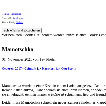
Kontakt
|
Impressum
Powered by
Wordpress
Theme: Flat by
YoArts.
Wir benutzen Cookies. Außerdem werden teilweise auch Cookies von D
←
Mamotschka
01. November 2021 von Tsv-Phelan
Geboren: 2017
•
Geimpft: ja
•
Kastriert: ja
•
Ort: Berlin
Mamotschka wurde in einer Kiste in einem Laden ausgesetzt. Bei ihr w
fremde Kitten aufzog. Daher bekam sie auch ihren Namen, er bedeute
sie angefaucht, geht sie immer weg.Sie ist schüchtern, lieb und freun
Leider muss Mamotschka schnell ein neues Zuhause finden, es klappt