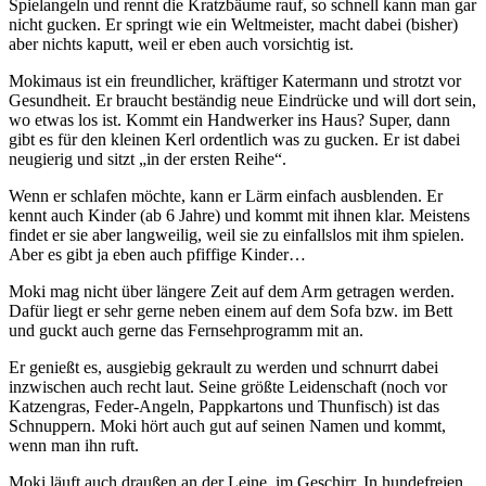
Spielangeln und rennt die Kratzbäume rauf, so schnell kann man gar
nicht gucken. Er springt wie ein Weltmeister, macht dabei (bisher)
aber nichts kaputt, weil er eben auch vorsichtig ist.
Mokimaus ist ein freundlicher, kräftiger Katermann und strotzt vor
Gesundheit. Er braucht beständig neue Eindrücke und will dort sein,
wo etwas los ist. Kommt ein Handwerker ins Haus? Super, dann
gibt es für den kleinen Kerl ordentlich was zu gucken. Er ist dabei
neugierig und sitzt „in der ersten Reihe“.
Wenn er schlafen möchte, kann er Lärm einfach ausblenden. Er
kennt auch Kinder (ab 6 Jahre) und kommt mit ihnen klar. Meistens
findet er sie aber langweilig, weil sie zu einfallslos mit ihm spielen.
Aber es gibt ja eben auch pfiffige Kinder…
Moki mag nicht über längere Zeit auf dem Arm getragen werden.
Dafür liegt er sehr gerne neben einem auf dem Sofa bzw. im Bett
und guckt auch gerne das Fernsehprogramm mit an.
Er genießt es, ausgiebig gekrault zu werden und schnurrt dabei
inzwischen auch recht laut. Seine größte Leidenschaft (noch vor
Katzengras, Feder-Angeln, Pappkartons und Thunfisch) ist das
Schnuppern. Moki hört auch gut auf seinen Namen und kommt,
wenn man ihn ruft.
Moki läuft auch draußen an der Leine, im Geschirr. In hundefreien