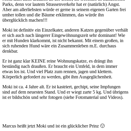
Parks, denn vor lautem Strassenverkehr hat er (natürlich) Angst.
Aber am allerliebsten würde er gerne in seinem eigenen Garten frei
umher tollen und die Bäume erklimmen, das würde ihn
überglücklich machen!!!
Moki ist definitiv ein Einzelkater, anderen Katzen gegenüber verhält
er sich auch nach längerer Eingewöhnungszeit sehr dominant! Wie
er mit Hunden klarkommt, ist nicht bekannt. Mit einem großen, in
sich ruhenden Hund wäre ein Zusammenleben m.E. durchaus
denkbar.
Er ist ganz klar KEINE reine Wohnungskatze, es drängt ihn
beständig nach draußen. Er braucht ein Umfeld, in dem immer
etwas los ist. Und viel Platz zum rennen, jagen und klettern.
Körperlich gefordert zu werden, gibt ihm Ausgeglichenheit.
Moki ist ca. 4 Jahre alt. Er ist kastriert, gechipt, seine Impfungen
sind auf dem neuesten Stand. Und er wiegt zarte 5 kg. Und übrigens
ist er bildschön und sehr fotogen (siehe Fotomaterial und Videos).
Marcus heißt jetzt Moki und ist ein glücklicher Prinz 🙂