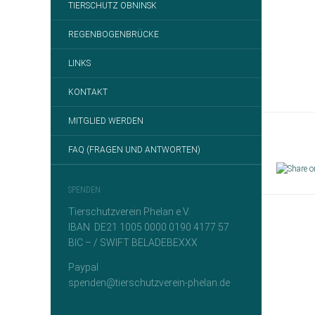
TIERSCHUTZ OBNINSK
REGENBOGENBRÜCKE
LINKS
KONTAKT
MITGLIED WERDEN
FAQ (FRAGEN UND ANTWORTEN)
SPENDEN
Tierschutzverein Phelan e.V.
IBAN DE21 1005 0000 0190 4177 57
BIC – / SWIFT BELADEBEXXX
Paypal
spenden@tierschutzverein-phelan.de