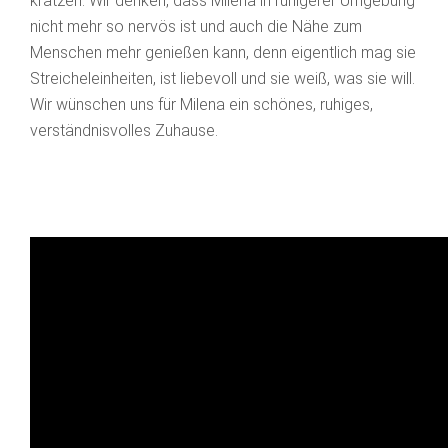
kratzen. Wir denken, dass Milena in ruhigerer Umgebung
nicht mehr so nervös ist und auch die Nähe zum
Menschen mehr genießen kann, denn eigentlich mag sie
Streicheleinheiten, ist liebevoll und sie weiß, was sie will.
Wir wünschen uns für Milena ein schönes, ruhiges,
verständnisvolles Zuhause.