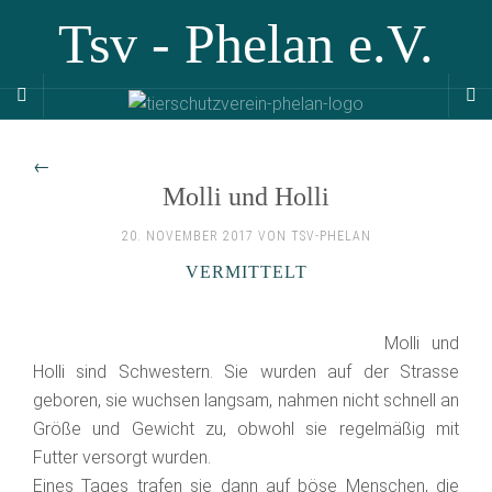
Tsv - Phelan e.V.
←
Molli und Holli
20. NOVEMBER 2017 VON TSV-PHELAN
VERMITTELT
Molli und
Holli sind Schwestern. Sie wurden auf der Strasse
geboren, sie wuchsen langsam, nahmen nicht schnell an
Größe und Gewicht zu, obwohl sie regelmäßig mit
Futter versorgt wurden.
Eines Tages trafen sie dann auf böse Menschen, die