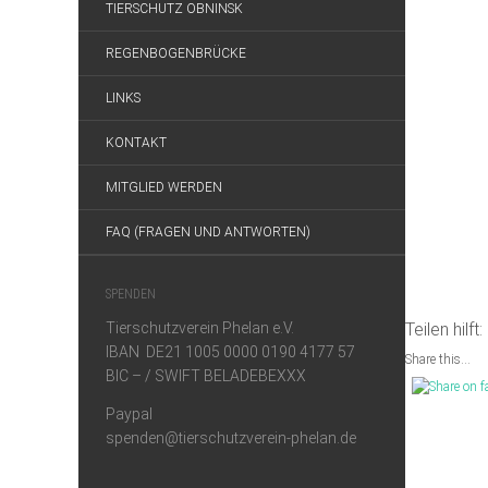
TIERSCHUTZ OBNINSK
REGENBOGENBRÜCKE
LINKS
KONTAKT
MITGLIED WERDEN
FAQ (FRAGEN UND ANTWORTEN)
SPENDEN
Tierschutzverein Phelan e.V.
Teilen hilft:
IBAN DE21 1005 0000 0190 4177 57
Share this...
BIC – / SWIFT BELADEBEXXX
Paypal
spenden@tierschutzverein-phelan.de