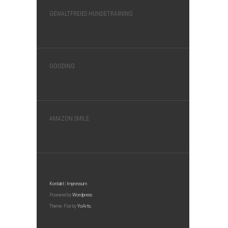
GEWALTFREIES HUNDETRAINING
GOODING
AMAZON SMILE
Kontakt
|
Impressum
Powered by
Wordpress
Theme: Flat by
YoArts.