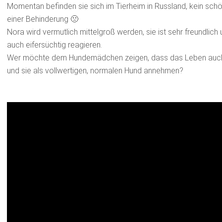
Momentan befinden sie sich im Tierheim in Russland, kein schö
einer Behinderung 🙁
Nora wird vermutlich mittelgroß werden, sie ist sehr freundlich
auch eifersüchtig reagieren.
Wer möchte dem Hundemädchen zeigen, dass das Leben auch sc
und sie als vollwertigen, normalen Hund annehmen?