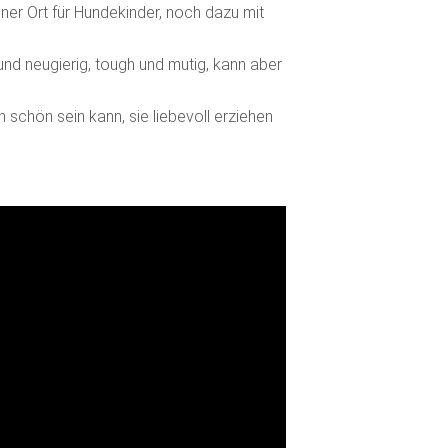
ner Ort für Hundekinder, noch dazu mit
 und neugierig, tough und mutig, kann aber
hön sein kann, sie liebevoll erziehen