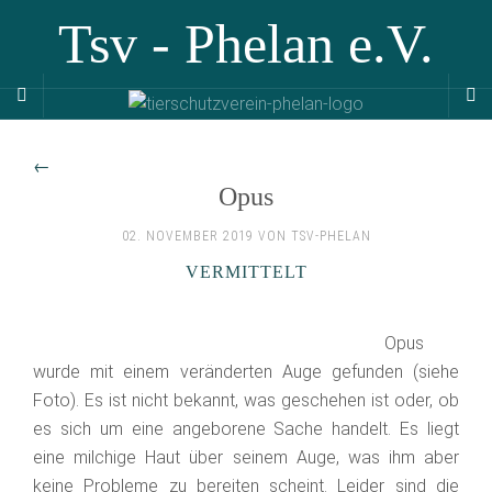
Tsv - Phelan e.V.
←
Opus
02. NOVEMBER 2019 VON TSV-PHELAN
VERMITTELT
Opus
wurde mit einem veränderten Auge gefunden (siehe
Foto). Es ist nicht bekannt, was geschehen ist oder, ob
es sich um eine angeborene Sache handelt. Es liegt
eine milchige Haut über seinem Auge, was ihm aber
keine Probleme zu bereiten scheint. Leider sind die