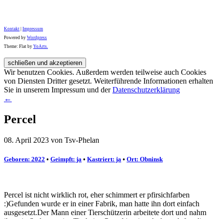
Kontakt
|
Impressum
Powered by
Wordpress
Theme: Flat by
YoArts.
Wir benutzen Cookies. Außerdem werden teilweise auch Cookies
von Diensten Dritter gesetzt. Weiterführende Informationen erhalten
Sie in unserem Impressum und der
Datenschutzerklärung
←
Percel
08. April 2023 von Tsv-Phelan
Geboren: 2022
•
Geimpft: ja
•
Kastriert: ja
•
Ort: Obninsk
Percel ist nicht wirklich rot, eher schimmert er pfirsichfarben
:)Gefunden wurde er in einer Fabrik, man hatte ihn dort einfach
ausgesetzt.Der Mann einer Tierschützerin arbeitete dort und nahm