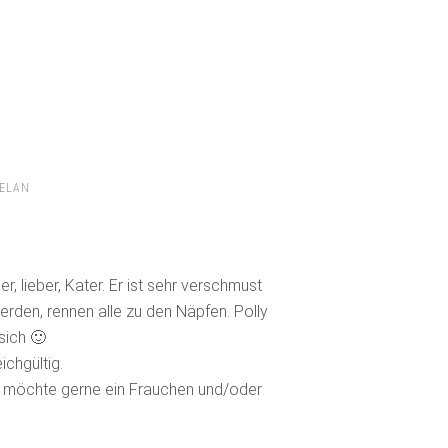
HELAN
ger, lieber, Kater. Er ist sehr verschmust
erden, rennen alle zu den Näpfen. Polly
sich 🙂
chgültig.
n, möchte gerne ein Frauchen und/oder