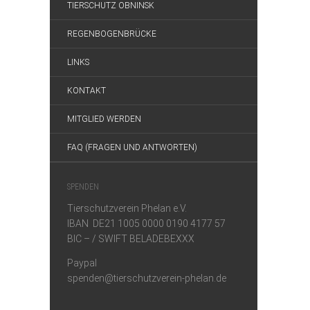
TIERSCHUTZ OBNINSK
REGENBOGENBRÜCKE
LINKS
KONTAKT
MITGLIED WERDEN
FAQ (FRAGEN UND ANTWORTEN)
SPENDEN
Tierschutzverein Phelan e.V.
IBAN DE21 1005 0000 0190 4177 57
BIC – / SWIFT BELADEBEXXX
Paypal
spenden@tierschutzverein-phelan.de