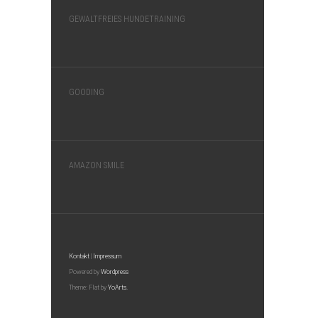
GEWALTFREIES HUNDETRAINING
GOODING
AMAZON SMILE
Kontakt
|
Impressum
Powered by
Wordpress
Theme: Flat by
YoArts.