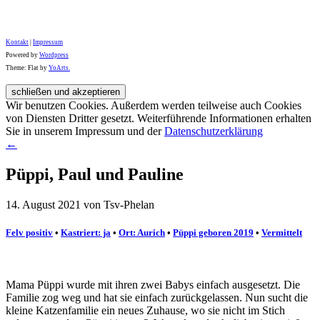
Kontakt
|
Impressum
Powered by
Wordpress
Theme: Flat by
YoArts.
Wir benutzen Cookies. Außerdem werden teilweise auch Cookies
von Diensten Dritter gesetzt. Weiterführende Informationen erhalten
Sie in unserem Impressum und der
Datenschutzerklärung
←
Püppi, Paul und Pauline
14. August 2021 von Tsv-Phelan
Felv positiv
•
Kastriert: ja
•
Ort: Aurich
•
Püppi geboren 2019
•
Vermittelt
Mama Püppi wurde mit ihren zwei Babys einfach ausgesetzt. Die
Familie zog weg und hat sie einfach zurückgelassen. Nun sucht die
kleine Katzenfamilie ein neues Zuhause, wo sie nicht im Stich