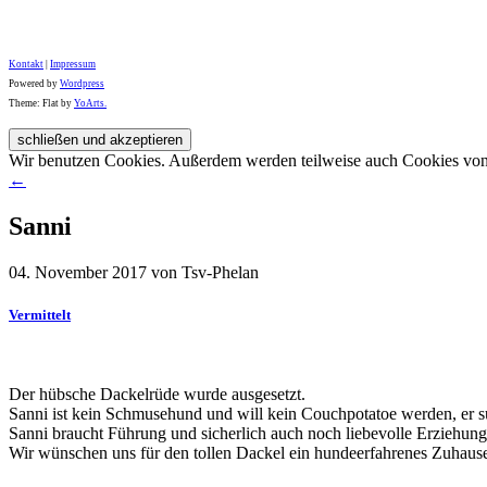
Kontakt
|
Impressum
Powered by
Wordpress
Theme: Flat by
YoArts.
Wir benutzen Cookies. Außerdem werden teilweise auch Cookies von D
←
Sanni
04. November 2017 von Tsv-Phelan
Vermittelt
Der hübsche Dackelrüde wurde ausgesetzt.
Sanni ist kein Schmusehund und will kein Couchpotatoe werden, er su
Sanni braucht Führung und sicherlich auch noch liebevolle Erziehung
Wir wünschen uns für den tollen Dackel ein hundeerfahrenes Zuhaus