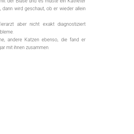
mit der Blase und es mußte ein Katheter
 dann wird geschaut, ob er wieder allein
erarzt aber nicht exakt diagnostiziert
obleme.
eme, andere Katzen ebenso, die fand er
sogar mit ihnen zusammen.