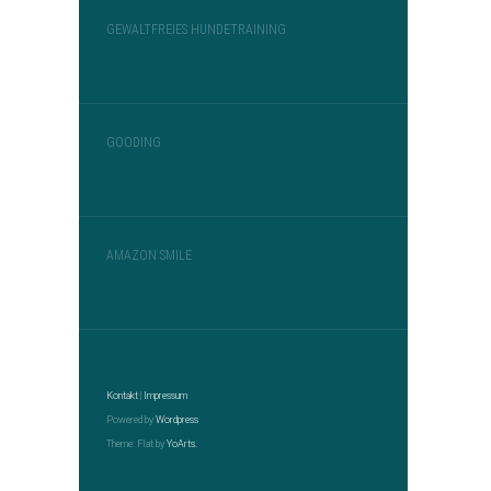
GEWALTFREIES HUNDETRAINING
GOODING
AMAZON SMILE
Kontakt
|
Impressum
Powered by
Wordpress
Theme: Flat by
YoArts.