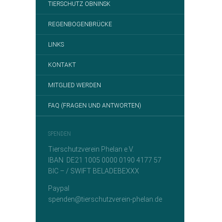
TIERSCHUTZ OBNINSK
REGENBOGENBRÜCKE
LINKS
KONTAKT
MITGLIED WERDEN
FAQ (FRAGEN UND ANTWORTEN)
SPENDEN
Tierschutzverein Phelan e.V.
IBAN DE21 1005 0000 0190 4177 57
BIC – / SWIFT BELADEBEXXX
Paypal
spenden@tierschutzverein-phelan.de