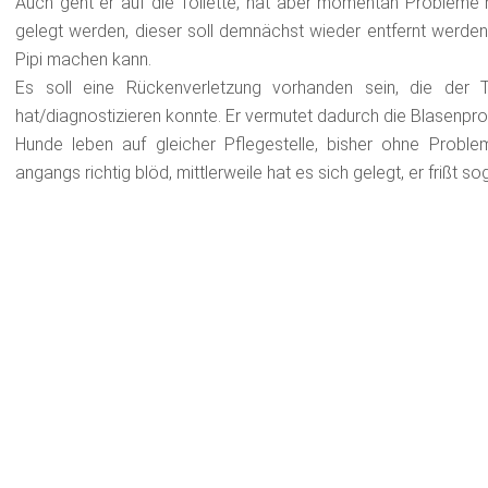
Auch geht er auf die Toilette, hat aber momentan Probleme 
gelegt werden, dieser soll demnächst wieder entfernt werden,
Pipi machen kann.
Es soll eine Rückenverletzung vorhanden sein, die der Ti
hat/diagnostizieren konnte. Er vermutet dadurch die Blasenpr
Hunde leben auf gleicher Pflegestelle, bisher ohne Probl
angangs richtig blöd, mittlerweile hat es sich gelegt, er frißt 