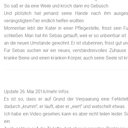
So saß er da eine Weile und kroch dann ins Gebüsch.
Und plötzlich hat jemand seine Hände nach ihm ausge
verängstigtemTier endlich helfen wollten.
Momentan lebt der Kater in einer Pflegestelle, frisst sein F
schließen. Man hat ihn Sebas getauft, weil er so unbeirrbar ist
an die neuen Umstände gewöhnt. Er ist stubenrein, frisst gut u
Für Sebas suchen wir ein neues, verständnisvolles Zuhause. 
kranke Beine und einen kranken Körper, auch seine Seele ist kr
Update 26. Mai 2016/mehr Infos:
Es ist so, dass er auf Grund der Verpaarung eine Fehlstel
dadurch „krumm“, er läuft, aber er „eiert“ und watschelt etwas.
Ich habe ein Video gesehen, kann es aber nicht teilen leider. Sob
ein.