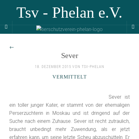
Tsv - Phelan e.V.
←
Sever
18. DEZEMBER 2015 VON TSV-PHELAN
VERMITTELT
Sever ist
ein toller junger Kater, er stammt von der ehemaligen
Perserzüchterin in Moskau und ist dringend auf der
Suche nach einem Zuhause. Sever ist recht zutraulich,
braucht unbedingt mehr Zuwendung, als er jetzt
erfahren kann, um seine letzte Scheu abzuschütteln. Er