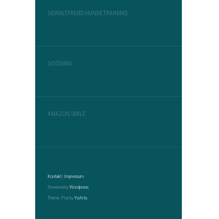
GEWALTFREIES HUNDETRAINING
GOODING
AMAZON SMILE
Kontakt
|
Impressum
Powered by
Wordpress
Theme: Flat by
YoArts.