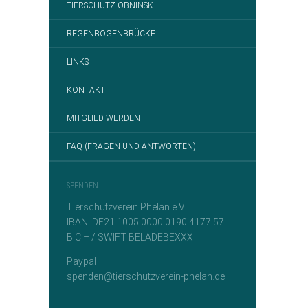
TIERSCHUTZ OBNINSK
REGENBOGENBRÜCKE
LINKS
KONTAKT
MITGLIED WERDEN
FAQ (FRAGEN UND ANTWORTEN)
SPENDEN
Tierschutzverein Phelan e.V.
IBAN DE21 1005 0000 0190 4177 57
BIC – / SWIFT BELADEBEXXX
Paypal
spenden@tierschutzverein-phelan.de