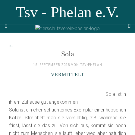
Tsv - Phelan e.V.
←
Sola
15. SEPTEMBER 2018 VON TSV-PHELAN
VERMITTELT
Sola ist in
ihrem Zuhause gut angekommen.
Sola ist ein eher schüchternes Exemplar einer hübschen
Katze. Streichelt man sie vorsichtig, z.B. während sie
frisst, lässt sie das zu. Von sich aus, kommt sie noch
nicht zum Menschen, sie läuft lieber weg aber natürlich