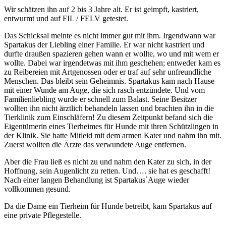
Wir schätzen ihn auf 2 bis 3 Jahre alt. Er ist geimpft, kastriert,
entwurmt und auf FIL / FELV getestet.
Das Schicksal meinte es nicht immer gut mit ihm. Irgendwann war
Spartakus der Liebling einer Familie. Er war nicht kastriert und
durfte draußen spazieren gehen wann er wollte, wo und mit wem er
wollte. Dabei war irgendetwas mit ihm geschehen; entweder kam es
zu Reibereien mit Artgenossen oder er traf auf sehr unfreundliche
Menschen. Das bleibt sein Geheimnis. Spartakus kam nach Hause
mit einer Wunde am Auge, die sich rasch entzündete. Und vom
Familienliebling wurde er schnell zum Balast. Seine Besitzer
wollten ihn nicht ärztlich behandeln lassen und brachten ihn in die
Tierklinik zum Einschläfern! Zu diesem Zeitpunkt befand sich die
Eigentümerin eines Tierheimes für Hunde mit ihren Schützlingen in
der Klinik. Sie hatte Mitleid mit dem armen Kater und nahm ihn mit.
Zuerst wollten die Ärzte das verwundete Auge entfernen.
Aber die Frau ließ es nicht zu und nahm den Kater zu sich, in der
Hoffnung, sein Augenlicht zu retten. Und…. sie hat es geschafft!
Nach einer langen Behandlung ist Spartakus`Auge wieder
vollkommen gesund.
Da die Dame ein Tierheim für Hunde betreibt, kam Spartakus auf
eine private Pflegestelle.