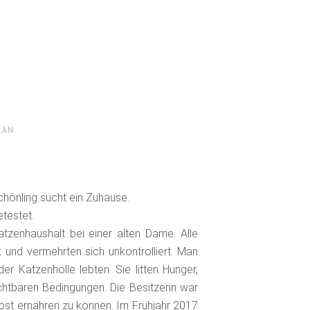
LAN
hönling sucht ein Zuhause.
etestet.
tzenhaushalt bei einer alten Dame. Alle
 und vermehrten sich unkontrolliert. Man
r Katzenhölle lebten. Sie litten Hunger,
htbaren Bedingungen. Die Besitzerin war
elbst ernähren zu können. Im Frühjahr 2017