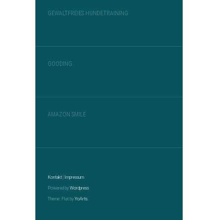
GEWALTFREIES HUNDETRAINING
GOODING
AMAZON SMILE
Kontakt
|
Impressum
Powered by
Wordpress
Theme: Flat by
YoArts.