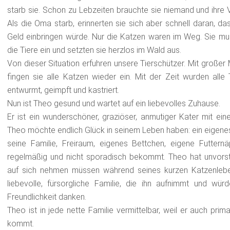
starb sie. Schon zu Lebzeiten brauchte sie niemand und ihre
Als die Oma starb, erinnerten sie sich aber schnell daran, d
Geld einbringen würde. Nur die Katzen waren im Weg. Sie mu
die Tiere ein und setzten sie herzlos im Wald aus.
Von dieser Situation erfuhren unsere Tierschützer. Mit groß
fingen sie alle Katzen wieder ein. Mit der Zeit wurden alle 
entwurmt, geimpft und kastriert.
Nun ist Theo gesund und wartet auf ein liebevolles Zuhause.
Er ist ein wunderschöner, graziöser, anmutiger Kater mit ei
Theo möchte endlich Glück in seinem Leben haben: ein eigene
seine Familie, Freiraum, eigenes Bettchen, eigene Futter
regelmäßig und nicht sporadisch bekommt. Theo hat unvorstel
auf sich nehmen müssen während seines kurzen Katzenleben
liebevolle, fürsorgliche Familie, die ihn aufnimmt und würd
Freundlichkeit danken.
Theo ist in jede nette Familie vermittelbar, weil er auch pri
kommt.