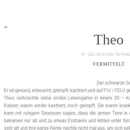
←
Theo
07. JULI 2018 VON TSV-PHE
VERMITTELT
Der schwarze Sc
Er ist gesund, entwurmt, geimpft, kastriert und auf FIV / FELV g
Theo verbrachte seine ersten Lebensjahre in einem 35 – Ka
Katzen waren weder kastriert, noch geimpft. Sie waren krank
kann mit ruhigem Gewissen sagen, dass die armen Tiere in de
bekamen nur ab und zu etwas Essbares und lebten unter furc
sehr alt und ihre karge Rente reichte nicht mal aus, um sich s