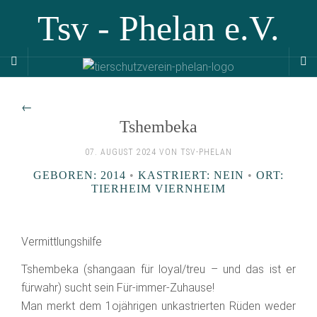
Tsv - Phelan e.V.
←
Tshembeka
07. AUGUST 2024 VON TSV-PHELAN
GEBOREN: 2014
•
KASTRIERT: NEIN
•
ORT:
TIERHEIM VIERNHEIM
Vermittlungshilfe
Tshembeka (shangaan für loyal/treu – und das ist er
fürwahr) sucht sein Für-immer-Zuhause!
Man merkt dem 1ojährigen unkastrierten Rüden weder