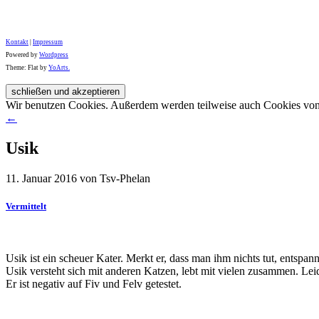
Kontakt
|
Impressum
Powered by
Wordpress
Theme: Flat by
YoArts.
Wir benutzen Cookies. Außerdem werden teilweise auch Cookies von D
←
Usik
11. Januar 2016 von Tsv-Phelan
Vermittelt
Usik ist ein scheuer Kater. Merkt er, dass man ihm nichts tut, entspannt
Usik versteht sich mit anderen Katzen, lebt mit vielen zusammen. Lei
Er ist negativ auf Fiv und Felv getestet.