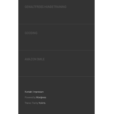
GEWALTFREIES HUNDETRAINING
GOODING
AMAZON SMILE
Kontakt
|
Impressum
Powered by
Wordpress
Theme: Flat by
YoArts.