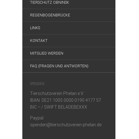
TIERSCHUTZ OBNINSK
REGENBOGENBRÜCKE
LINKS
KONTAKT
MITGLIED WERDEN
FAQ (FRAGEN UND ANTWORTEN)
SPENDEN
Tierschutzverein Phelan e.V.
IBAN DE21 1005 0000 0190 4177 57
BIC – / SWIFT BELADEBEXXX
Paypal
spenden@tierschutzverein-phelan.de