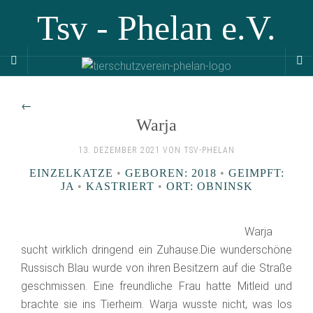
Tsv - Phelan e.V.
←
Warja
13. DEZEMBER 2021 VON TSV-PHELAN
EINZELKATZE
•
GEBOREN: 2018
•
GEIMPFT:
JA
•
KASTRIERT
•
ORT: OBNINSK
Warja
sucht wirklich dringend ein Zuhause.Die wunderschöne
Russisch Blau wurde von ihren Besitzern auf die Straße
geschmissen. Eine freundliche Frau hatte Mitleid und
brachte sie ins Tierheim. Warja wusste nicht, was los