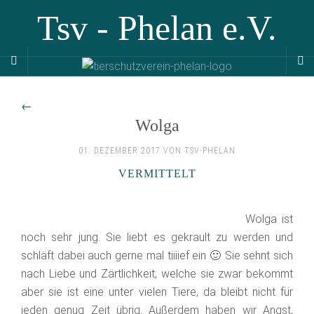
Tsv - Phelan e.V.
←
Wolga
01. DEZEMBER 2017 VON TSV-PHELAN
VERMITTELT
Wolga ist
noch sehr jung. Sie liebt es gekrault zu werden und
schläft dabei auch gerne mal tiiiief ein 🙂 Sie sehnt sich
nach Liebe und Zärtlichkeit, welche sie zwar bekommt
aber sie ist eine unter vielen Tiere, da bleibt nicht für
jeden genug Zeit übrig. Außerdem haben wir Angst,