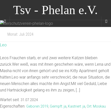
Tsv - Phelan e.V.
Monat:
Juli 2024
Leo
Leos Frauchen starb, er und zwei weitere Katzen blieben
zurück.Wer weiß, was mit ihnen geschehen wäre, wenn Lena und
Masha nicht von ihnen gehört und sie ins Kitty Apartment geholt
hätten.Leo war anfangs sehr verschreckt, die neue Situation, die
neuen Menschen alles machte ihm Angst.Mit viel Geduld, Liebe
und Hartnäckigkeit gelang es ihm zu zeigen, […]
Wartet seit:
31.07.2024
Eigenschaften:
Geboren 2019
,
Geimpft: ja
,
Kastriert: ja
,
Ort: Moskau