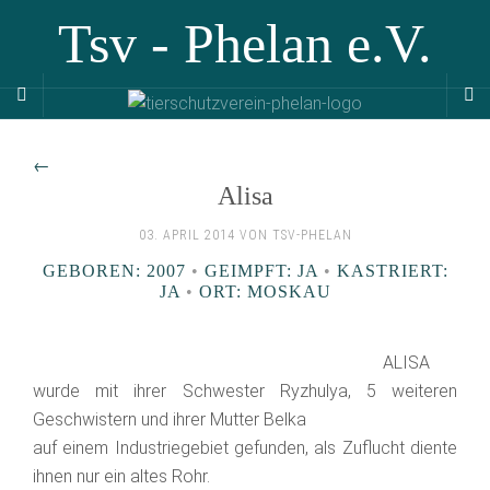
Tsv - Phelan e.V.
←
Alisa
03. APRIL 2014 VON TSV-PHELAN
GEBOREN: 2007
•
GEIMPFT: JA
•
KASTRIERT:
JA
•
ORT: MOSKAU
ALISA
wurde mit ihrer Schwester Ryzhulya, 5 weiteren
Geschwistern und ihrer Mutter Belka
auf einem Industriegebiet gefunden, als Zuflucht diente
ihnen nur ein altes Rohr.