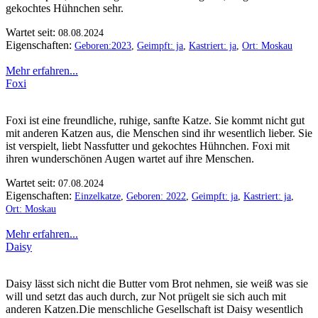
gekochtes Hühnchen sehr.
Wartet seit:
08.08.2024
Eigenschaften:
Geboren:2023
,
Geimpft: ja
,
Kastriert: ja
,
Ort: Moskau
Mehr erfahren...
Foxi
Foxi ist eine freundliche, ruhige, sanfte Katze. Sie kommt nicht gut
mit anderen Katzen aus, die Menschen sind ihr wesentlich lieber. Sie
ist verspielt, liebt Nassfutter und gekochtes Hühnchen. Foxi mit
ihren wunderschönen Augen wartet auf ihre Menschen.
Wartet seit:
07.08.2024
Eigenschaften:
Einzelkatze
,
Geboren: 2022
,
Geimpft: ja
,
Kastriert: ja
,
Ort: Moskau
Mehr erfahren...
Daisy
Daisy lässt sich nicht die Butter vom Brot nehmen, sie weiß was sie
will und setzt das auch durch, zur Not prügelt sie sich auch mit
anderen Katzen.Die menschliche Gesellschaft ist Daisy wesentlich