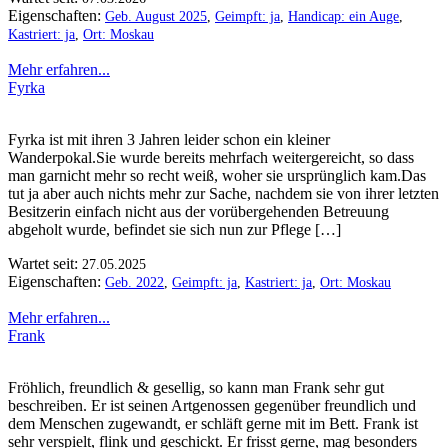
Eigenschaften:
Geb. August 2025
,
Geimpft: ja
,
Handicap: ein Auge
,
Kastriert: ja
,
Ort: Moskau
Mehr erfahren...
Fyrka
Fyrka ist mit ihren 3 Jahren leider schon ein kleiner
Wanderpokal.Sie wurde bereits mehrfach weitergereicht, so dass
man garnicht mehr so recht weiß, woher sie ursprünglich kam.Das
tut ja aber auch nichts mehr zur Sache, nachdem sie von ihrer letzten
Besitzerin einfach nicht aus der vorübergehenden Betreuung
abgeholt wurde, befindet sie sich nun zur Pflege […]
Wartet seit:
27.05.2025
Eigenschaften:
Geb. 2022
,
Geimpft: ja
,
Kastriert: ja
,
Ort: Moskau
Mehr erfahren...
Frank
Fröhlich, freundlich & gesellig, so kann man Frank sehr gut
beschreiben. Er ist seinen Artgenossen gegenüber freundlich und
dem Menschen zugewandt, er schläft gerne mit im Bett. Frank ist
sehr verspielt, flink und geschickt. Er frisst gerne, mag besonders