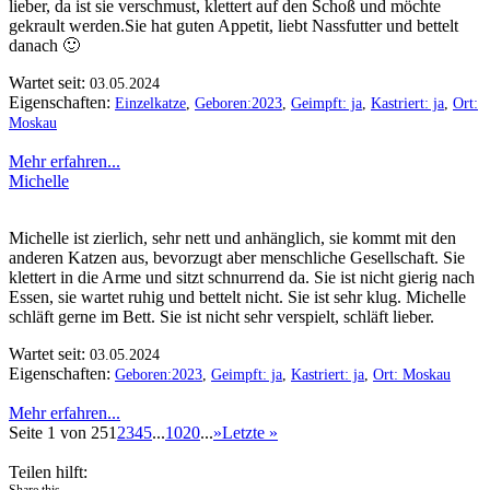
lieber, da ist sie verschmust, klettert auf den Schoß und möchte
gekrault werden.Sie hat guten Appetit, liebt Nassfutter und bettelt
danach 🙂
Wartet seit:
03.05.2024
Eigenschaften:
Einzelkatze
,
Geboren:2023
,
Geimpft: ja
,
Kastriert: ja
,
Ort:
Moskau
Mehr erfahren...
Michelle
Michelle ist zierlich, sehr nett und anhänglich, sie kommt mit den
anderen Katzen aus, bevorzugt aber menschliche Gesellschaft. Sie
klettert in die Arme und sitzt schnurrend da. Sie ist nicht gierig nach
Essen, sie wartet ruhig und bettelt nicht. Sie ist sehr klug. Michelle
schläft gerne im Bett. Sie ist nicht sehr verspielt, schläft lieber.
Wartet seit:
03.05.2024
Eigenschaften:
Geboren:2023
,
Geimpft: ja
,
Kastriert: ja
,
Ort: Moskau
Mehr erfahren...
Seite 1 von 25
1
2
3
4
5
...
10
20
...
»
Letzte »
Teilen hilft:
Share this...