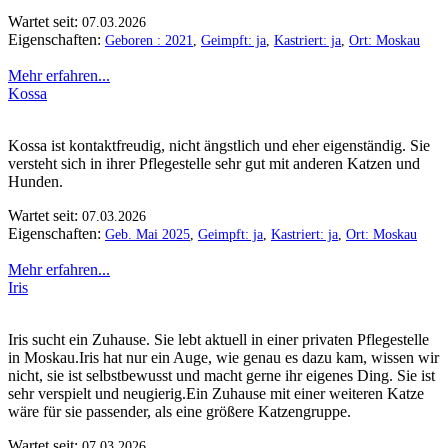
Wartet seit:
07.03.2026
Eigenschaften:
Geboren : 2021
,
Geimpft: ja
,
Kastriert: ja
,
Ort: Moskau
Mehr erfahren...
Kossa
Kossa ist kontaktfreudig, nicht ängstlich und eher eigenständig. Sie
versteht sich in ihrer Pflegestelle sehr gut mit anderen Katzen und
Hunden.
Wartet seit:
07.03.2026
Eigenschaften:
Geb. Mai 2025
,
Geimpft: ja
,
Kastriert: ja
,
Ort: Moskau
Mehr erfahren...
Iris
Iris sucht ein Zuhause. Sie lebt aktuell in einer privaten Pflegestelle
in Moskau.Iris hat nur ein Auge, wie genau es dazu kam, wissen wir
nicht, sie ist selbstbewusst und macht gerne ihr eigenes Ding. Sie ist
sehr verspielt und neugierig.Ein Zuhause mit einer weiteren Katze
wäre für sie passender, als eine größere Katzengruppe.
Wartet seit:
07.03.2026